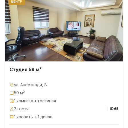
ЦЕНТР
Студия 59 м²
ул. Анестиади, 8
2
59 м
1 комната + гостиная
2 гостя
ID
65
1 кровать + 1 диван