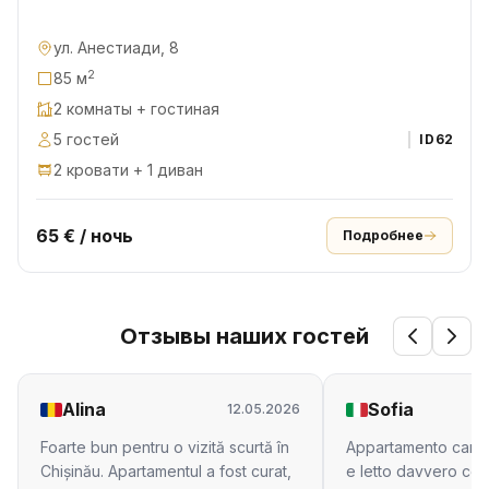
ул. Анестиади, 8
2
85 м
2 комнаты + гостиная
5 гостей
ID
62
2 кровати + 1 диван
65 € / ночь
Подробнее
Отзывы наших гостей
Alina
Sofia
12.05.2026
Foarte bun pentru o vizită scurtă în
Appartamento carino
Chișinău. Apartamentul a fost curat,
e letto davvero con