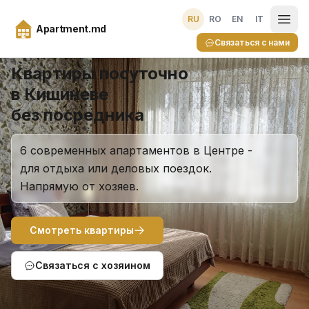
RU
RO
EN
IT
Apartment.md
Связаться с нами
Ранний заезд и поздний выезд - бесплатно
Квартиры посуточно
в Кишиневе
без посредника
6 современных апартаментов в Центре -
для отдыха или деловых поездок.
Напрямую от хозяев.
Смотреть квартиры
Связаться с хозяином