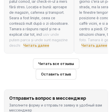
patul comod, iar check-in-ul a mers
giorno c’era un po’ 
fără stres. Locația e bună: aproape
strada, ma la sera 
de magazin, cafenea și transport.
le finestre tengono
Seara a fost liniște, ceea ce
posizione è comoda
contează mult după o zi obositoare.
caffè vicini, e si arr
Tamara a răspuns rapid și ne-a
centro a piedi. Che
explicat clar tot, incl
usiv unde
istruzioni chiare, tut
putem parca și unde sunt magazine
foto. Tamara è genti
deschi
Читать далее
Читать далее
Читать все отзывы
Оставить отзыв
Отправить вопрос в мессенджер
Заполните форму и отправьте заявку в удобный вам
мессенджер