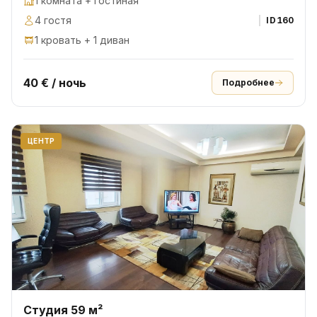
1 комната + гостиная
4 гостя
ID
160
1 кровать + 1 диван
40 € / ночь
Подробнее
ЦЕНТР
Студия 59 м²