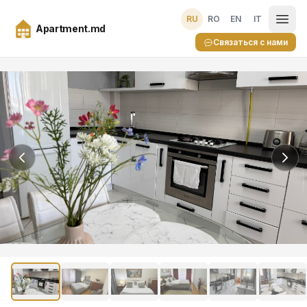
RU
RO
EN
IT
Apartment.md
Связаться с нами